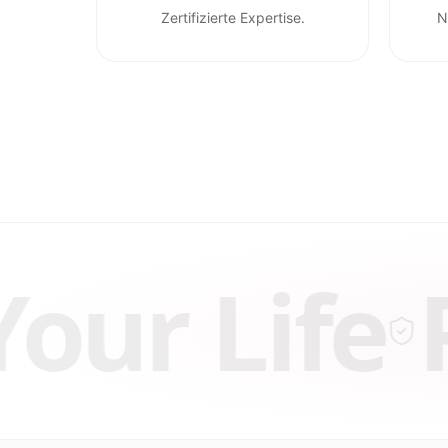
Zertifizierte Expertise.
N
ife
Protec