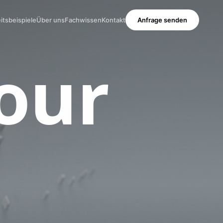
itsbeispiele
Über uns
Fachwissen
Kontakt
Anfrage senden
our